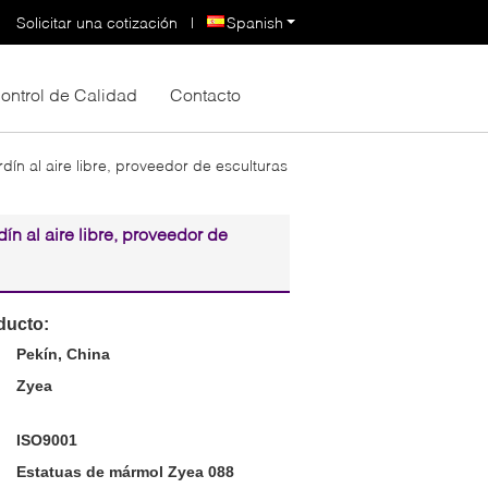
Solicitar una cotización
|
Spanish
ontrol de Calidad
Contacto
dín al aire libre, proveedor de esculturas
ín al aire libre, proveedor de
ducto:
Pekín, China
Zyea
ISO9001
Estatuas de mármol Zyea 088