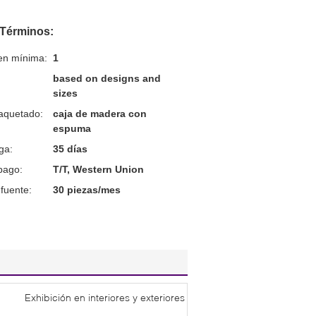
 Términos:
en mínima:
1
based on designs and
sizes
aquetado:
caja de madera con
espuma
ga:
35 días
pago:
T/T, Western Union
fuente:
30 piezas/mes
Exhibición en interiores y exteriores