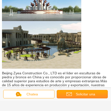
Beijing Zyea Construction Co., LTD es el líder en esculturas de
piedra y bronce en China y es conocido por proporcionar obras de
calidad superior para estudios de arte y empresas extranjeras.Más
de 15 años de experiencia en producción y exportación, nuestras
estatuas de piedra y esculturas metálicas han sido exportadas a
América del Norte, Europa, Asia y los océanos.
Chatea
Solicitar una
Con escultores altamente capacitados y equipos de trabajo
profesionales, podemos suministrar estatuas personalizadas y
cotización
ofrecer instalación para proyectos..Para las esculturas enormes,